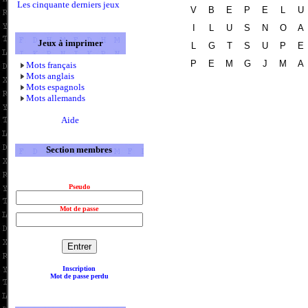
Les cinquante derniers jeux
V
B
E
P
E
L
U
I
L
U
S
N
O
A
Jeux à imprimer
L
G
T
S
U
P
E
P
E
M
G
J
M
A
Mots français
Mots anglais
Mots espagnols
Mots allemands
Aide
Section membres
Pseudo
Mot de passe
Inscription
Mot de passe perdu