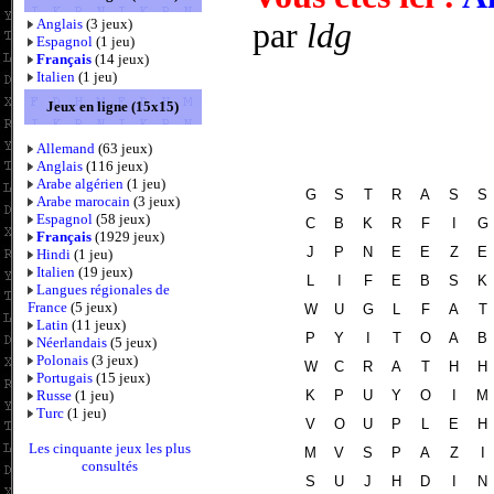
Anglais
(3 jeux)
par
ldg
Espagnol
(1 jeu)
Français
(14 jeux)
Italien
(1 jeu)
Jeux en ligne (15x15)
Allemand
(63 jeux)
Anglais
(116 jeux)
Arabe algérien
(1 jeu)
G
S
T
R
A
S
S
Arabe marocain
(3 jeux)
Espagnol
(58 jeux)
C
B
K
R
F
I
G
Français
(1929 jeux)
J
P
N
E
E
Z
E
Hindi
(1 jeu)
Italien
(19 jeux)
L
I
F
E
B
S
K
Langues régionales de
France
(5 jeux)
W
U
G
L
F
A
T
Latin
(11 jeux)
P
Y
I
T
O
A
B
Néerlandais
(5 jeux)
Polonais
(3 jeux)
W
C
R
A
T
H
H
Portugais
(15 jeux)
K
P
U
Y
O
I
M
Russe
(1 jeu)
Turc
(1 jeu)
V
O
U
P
L
E
H
Les cinquante jeux les plus
M
V
S
P
A
Z
I
consultés
S
U
J
H
D
I
N