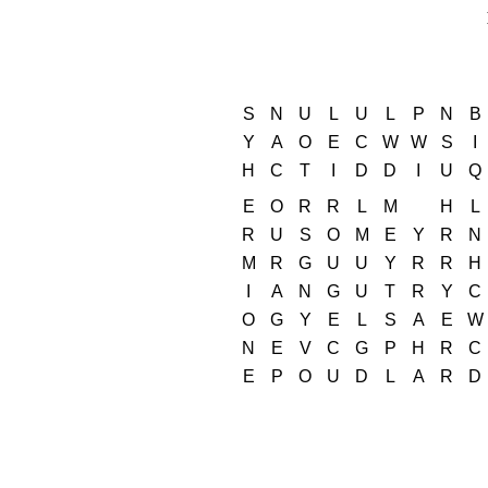
S
N
U
L
U
L
P
N
B
Y
A
O
E
C
W
W
S
I
H
C
T
I
D
D
I
U
Q
E
O
R
R
L
M
H
L
R
U
S
O
M
E
Y
R
N
M
R
G
U
U
Y
R
R
H
I
A
N
G
U
T
R
Y
C
O
G
Y
E
L
S
A
E
W
N
E
V
C
G
P
H
R
C
E
P
O
U
D
L
A
R
D