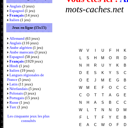
Anglais
(3 jeux)
mots-caches.net
Espagnol
(1 jeu)
Français
(14 jeux)
Italien
(1 jeu)
Jeux en ligne (15x15)
Allemand
(63 jeux)
Anglais
(116 jeux)
Arabe algérien
(1 jeu)
W
V
I
U
F
H
K
Arabe marocain
(3 jeux)
Espagnol
(58 jeux)
L
S
H
M
O
R
D
Français
(1929 jeux)
N
H
R
U
Y
K
B
Hindi
(1 jeu)
Italien
(19 jeux)
D
E
S
K
Y
S
C
Langues régionales de
France
(5 jeux)
O
E
J
M
E
G
B
Latin
(11 jeux)
W
M
E
F
O
C
C
Néerlandais
(5 jeux)
Polonais
(3 jeux)
C
O
T
T
A
G
E
Portugais
(15 jeux)
N
H
A
S
B
C
C
Russe
(1 jeu)
Turc
(1 jeu)
W
L
T
N
N
D
M
Les cinquante jeux les plus
F
L
T
F
Y
E
B
consultés
E
A
C
W
O
F
D