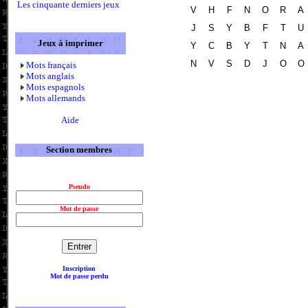
Les cinquante derniers jeux
V
H
F
N
O
R
A
J
S
Y
B
F
T
U
Jeux à imprimer
Y
C
B
Y
T
N
A
N
V
S
D
J
O
O
Mots français
Mots anglais
Mots espagnols
Mots allemands
Aide
Section membres
Pseudo
Mot de passe
Inscription
Mot de passe perdu