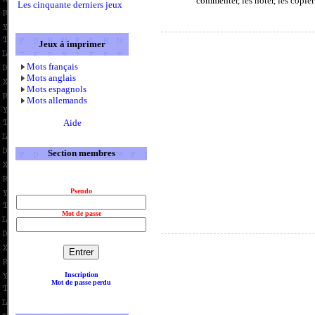
commenter, les noter, les copier
Les cinquante derniers jeux
Jeux à imprimer
Mots français
Mots anglais
Mots espagnols
Mots allemands
Aide
Section membres
Pseudo
Mot de passe
Inscription
Mot de passe perdu