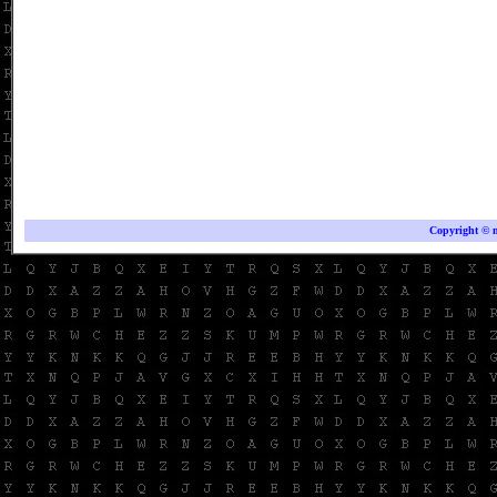
Copyright © mo