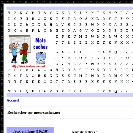
Accueil
Rechercher sur mots-caches.net
Jeux en ligne (10x10)
Jeux de lettres :