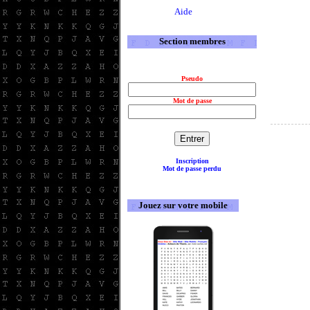
Aide
Section membres
Pseudo
Mot de passe
Inscription
Mot de passe perdu
Jouez sur votre mobile