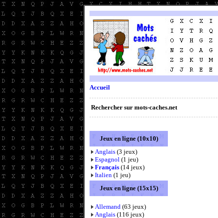
Accueil
Rechercher sur mots-caches.net
Jeux en ligne (10x10)
Anglais
(3 jeux)
Espagnol
(1 jeu)
Français
(14 jeux)
Italien
(1 jeu)
Jeux en ligne (15x15)
Allemand
(63 jeux)
Anglais
(116 jeux)