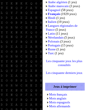
Arabe algérien
(1 jeu)
Arabe marocain
(3 jeux)
Espagnol
(58 jeux)
Français
(1929 jeux)
Hindi
(1 jeu)
Italien
(19 jeux)
Langues régionales de
France
(5 jeux)
Latin
(11 jeux)
Néerlandais
(5 jeux)
Polonais
(3 jeux)
Portugais
(15 jeux)
Russe
(1 jeu)
Turc
(1 jeu)
Les cinquante jeux les plus
consultés
Les cinquante derniers jeux
Jeux à imprimer
Mots français
Mots anglais
Mots espagnols
Mots allemands