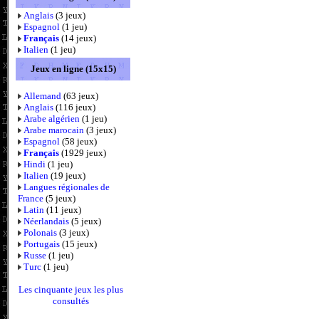
Anglais
(3 jeux)
Espagnol
(1 jeu)
Français
(14 jeux)
Italien
(1 jeu)
Jeux en ligne (15x15)
Allemand
(63 jeux)
Anglais
(116 jeux)
Arabe algérien
(1 jeu)
Arabe marocain
(3 jeux)
Espagnol
(58 jeux)
Français
(1929 jeux)
Hindi
(1 jeu)
Italien
(19 jeux)
Langues régionales de
France
(5 jeux)
Latin
(11 jeux)
Néerlandais
(5 jeux)
Polonais
(3 jeux)
Portugais
(15 jeux)
Russe
(1 jeu)
Turc
(1 jeu)
Les cinquante jeux les plus
consultés