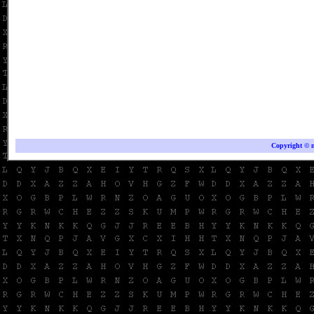
Copyright © mo