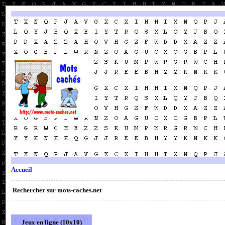
Accueil
Rechercher sur mots-caches.net
Jeux en ligne (10x10)