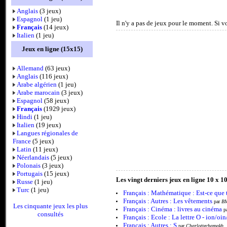
Anglais
(3 jeux)
Espagnol
(1 jeu)
Il n'y a pas de jeux pour le moment. Si 
Français
(14 jeux)
Italien
(1 jeu)
Jeux en ligne (15x15)
Allemand
(63 jeux)
Anglais
(116 jeux)
Arabe algérien
(1 jeu)
Arabe marocain
(3 jeux)
Espagnol
(58 jeux)
Français
(1929 jeux)
Hindi
(1 jeu)
Italien
(19 jeux)
Langues régionales de
France
(5 jeux)
Latin
(11 jeux)
Néerlandais
(5 jeux)
Polonais
(3 jeux)
Portugais
(15 jeux)
Les vingt derniers jeux en ligne 10 x 10
Russe
(1 jeu)
Turc
(1 jeu)
Français : Mathématique : Est-ce que 
Français : Autres : Les vêtements
par
BM
Les cinquante jeux les plus
Français : Cinéma : livres au cinéma
p
consultés
Français : Ecole : La lettre O - ion/o
Français : Autres : S
par
Charlottechamakh