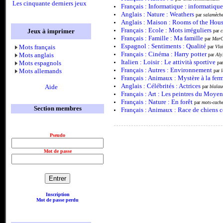
Les cinquante derniers jeux
Français : Informatique : informatique
Anglais : Nature : Weathers
par
salamèch
Anglais : Maison : Rooms of the Hou
Français : Ecole : Mots irréguliers
Jeux à imprimer
par
c
Français : Famille : Ma famille
par
MarC
Espagnol : Sentiments : Qualité
Mots français
par
Vla
Français : Cinéma : Harry potter
Mots anglais
par
Aly
Italien : Loisir : Le attività sportive
Mots espagnols
pa
Français : Autres : Environnement
Mots allemands
par
Français : Animaux : Mystère à la fer
Anglais : Célébrités : Actrices
Aide
par
blalau
Français : Art : Les peintres du Moye
Français : Nature : En forêt
par
mots-cache
Section membres
Français : Animaux : Race de chiens c
Pseudo
Mot de passe
Inscription
Mot de passe perdu