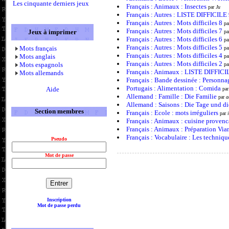
Les cinquante derniers jeux
Français : Animaux : Insectes
par
Ju
Français : Autres : LISTE DIFFICILE
Français : Autres : Mots difficiles 8
pa
Français : Autres : Mots difficiles 7
Jeux à imprimer
pa
Français : Autres : Mots difficiles 6
pa
Français : Autres : Mots difficiles 5
Mots français
pa
Français : Autres : Mots difficiles 4
Mots anglais
pa
Français : Autres : Mots difficiles 2
Mots espagnols
pa
Français : Animaux : LISTE DIFFICI
Mots allemands
Français : Bande dessinée : Personn
Portugais : Alimentation : Comida
Aide
pa
Allemand : Famille : Die Familie
par
a
Allemand : Saisons : Die Tage und di
Section membres
Français : Ecole : mots irréguliers
par
Français : Animaux : cuisine provenc
Français : Animaux : Préparation Via
Français : Vocabulaire : Les techniqu
Pseudo
Mot de passe
Inscription
Mot de passe perdu