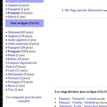
Anglais
(3 jeux)
Espagnol
(1 jeu)
Die Tage und die Jahreszeiten
pa
Français
(14 jeux)
Italien
(1 jeu)
Jeux en ligne (15x15)
Allemand
(63 jeux)
Anglais
(116 jeux)
Arabe algérien
(1 jeu)
Arabe marocain
(3 jeux)
Espagnol
(58 jeux)
Français
(1929 jeux)
Hindi
(1 jeu)
Italien
(19 jeux)
Langues régionales de
France
(5 jeux)
Latin
(11 jeux)
Néerlandais
(5 jeux)
Polonais
(3 jeux)
Portugais
(15 jeux)
Russe
(1 jeu)
Turc
(1 jeu)
Les vingt derniers jeux en ligne (15x15
Les cinquante jeux les plus
Français : Transport : voiture
par
koko
consultés
Français : Cinéma : Grisham
par
blanche
Allemand : Ecole : Verstecken Wört